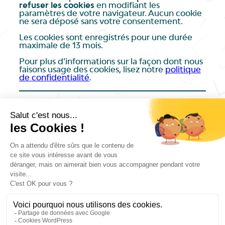
refuser les cookies
en modifiant les
paramètres de votre navigateur. Aucun cookie
ne sera déposé sans votre consentement.
Les cookies sont enregistrés pour une durée
maximale de 13 mois.
Pour plus d’informations sur la façon dont nous
faisons usage des cookies, lisez notre
politique
de confidentialité
.
6 – Droit applicable et attribution de
juridiction.
Tout litige en relation avec l’utilisation du
présent site est soumis au droit français. En
dehors des cas où la loi ne le permet pas, il est
fait attribution exclusive de juridiction aux
tribunaux compétents de
Caen
.